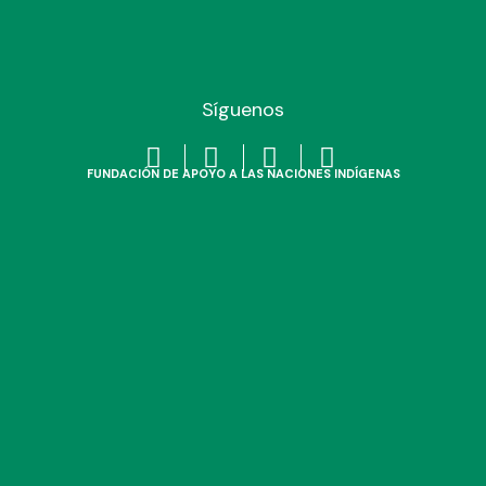
cia de casos de violencia
Síguenos
nitarios de derechos
FUNDACIÓN DE APOYO A LAS NACIONES INDÍGENAS
res comunitarios, padres
adolescentes (NNA) en
unitarios a través de las
unidades.
municativos
omotores comunitarios de
gilancia y denuncia de la