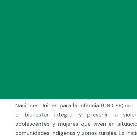
II. Fortalecimiento familia
comunitario e institucion
prevención y respuesta a 
contra las niñas, niños y
en las regiones del Chaco
Chiquitanía.
Este proyecto se desarrolla en colaborac
Naciones Unidas para la Infancia (UNICEF) con
el bienestar integral y prevenir la violen
adolescentes y mujeres que viven en situacio
comunidades indígenas y zonas rurales. La inicia