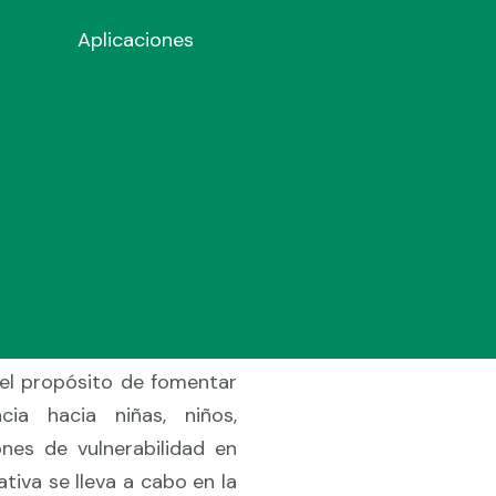
Aplicaciones
r,
al para la
la violencia
 adolescentes
 y la
ión con el Fondo de las
 el propósito de fomentar
cia hacia niñas, niños,
nes de vulnerabilidad en
tiva se lleva a cabo en la